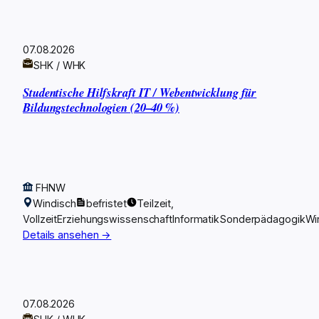
07.08.2026
SHK / WHK
Studentische Hilfskraft IT / Webentwicklung für
Bildungstechnologien (20–40 %)
FHNW
Windisch
befristet
Teilzeit,
Vollzeit
Erziehungswissenschaft
Informatik
Sonderpädagogik
Wi
Details ansehen →
07.08.2026