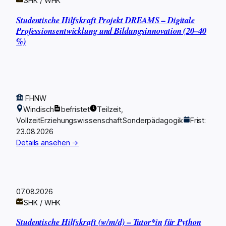
SHK / WHK
Studentische Hilfskraft Projekt DREAMS – Digitale
Professionsentwicklung und Bildungsinnovation (20–40
%)
FHNW
Windisch
befristet
Teilzeit,
Vollzeit
Erziehungswissenschaft
Sonderpädagogik
Frist:
23.08.2026
Details ansehen →
07.08.2026
SHK / WHK
Studentische Hilfskraft (w/m/d) – Tutor*in für Python