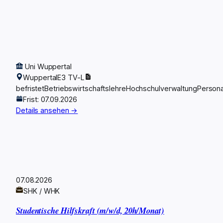
Uni Wuppertal
Wuppertal
E3 TV-L
befristet
Betriebswirtschaftslehre
Hochschulverwaltung
Person
Frist: 07.09.2026
Details ansehen →
07.08.2026
SHK / WHK
Studentische Hilfskraft (m/w/d, 20h/Monat)