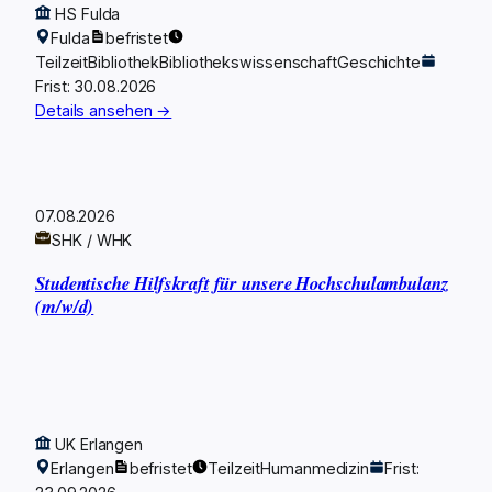
HS Fulda
Fulda
befristet
Teilzeit
Bibliothek
Bibliothekswissenschaft
Geschichte
Frist: 30.08.2026
Details ansehen →
07.08.2026
SHK / WHK
Studentische Hilfskraft für unsere Hochschulambulanz
(m/w/d)
UK Erlangen
Erlangen
befristet
Teilzeit
Humanmedizin
Frist: