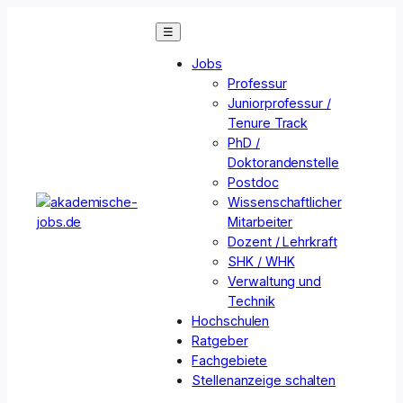
Zum
☰
Inhalt
springen
Jobs
Professur
Juniorprofessur /
Tenure Track
PhD /
Doktorandenstelle
Postdoc
Wissenschaftlicher
Mitarbeiter
Dozent / Lehrkraft
SHK / WHK
Verwaltung und
Technik
Hochschulen
Ratgeber
Fachgebiete
Stellenanzeige schalten