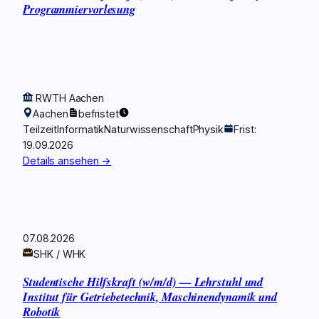
Programmiervorlesung
RWTH Aachen
Aachen
befristet
Teilzeit
Informatik
Naturwissenschaft
Physik
Frist:
19.09.2026
Details ansehen →
07.08.2026
SHK / WHK
Studentische Hilfskraft (w/m/d) — Lehrstuhl und
Institut für Getriebetechnik, Maschinendynamik und
Robotik