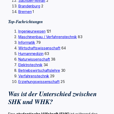
Sachsen-Anhalt
2
Brandenburg
2
Bremen
1
Top-Fachrichtungen
Ingenieurwesen
121
Maschinenbau / Verfahrenstechnik
83
Informatik
79
Wirtschaftswissenschaft
64
Humanmedizin
63
Naturwissenschaft
38
Elektrotechnik
34
Betriebswirtschaftslehre
30
Verfahrenstechnik
29
Erziehungswissenschaft
25
Was ist der Unterschied zwischen
SHK und WHK?
Eine
studentische Hilfskraft (SHK)
ist während des