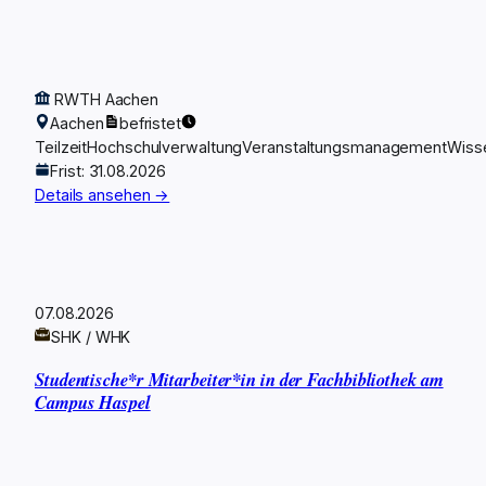
RWTH Aachen
Aachen
befristet
Teilzeit
Hochschulverwaltung
Veranstaltungsmanagement
Wiss
Frist: 31.08.2026
Details ansehen →
07.08.2026
SHK / WHK
Studentische*r Mitarbeiter*in in der Fachbibliothek am
Campus Haspel