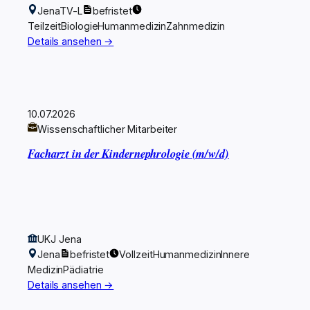
Jena
TV-L
befristet
Teilzeit
Biologie
Humanmedizin
Zahnmedizin
Details ansehen →
10.07.2026
Wissenschaftlicher Mitarbeiter
Facharzt in der Kindernephrologie (m/w/d)
UKJ Jena
Jena
befristet
Vollzeit
Humanmedizin
Innere
Medizin
Pädiatrie
Details ansehen →