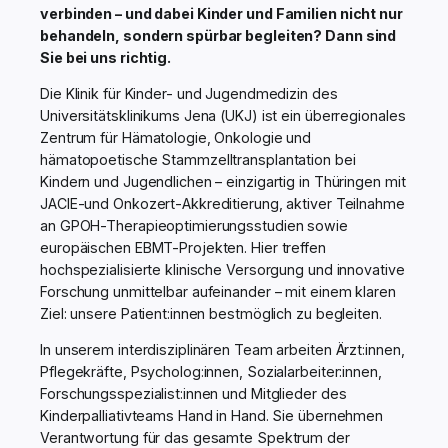
verbinden – und dabei Kinder und Familien nicht nur
behandeln, sondern spürbar begleiten? Dann sind
Sie bei uns richtig.
Die Klinik für Kinder- und Jugendmedizin des
Universitätsklinikums Jena (UKJ) ist ein überregionales
Zentrum für Hämatologie, Onkologie und
hämatopoetische Stammzelltransplantation bei
Kindern und Jugendlichen – einzigartig in Thüringen mit
JACIE-und Onkozert-Akkreditierung, aktiver Teilnahme
an GPOH-Therapieoptimierungsstudien sowie
europäischen EBMT-Projekten. Hier treffen
hochspezialisierte klinische Versorgung und innovative
Forschung unmittelbar aufeinander – mit einem klaren
Ziel: unsere Patient:innen bestmöglich zu begleiten.
In unserem interdisziplinären Team arbeiten Ärzt:innen,
Pflegekräfte, Psycholog:innen, Sozialarbeiter:innen,
Forschungsspezialist:innen und Mitglieder des
Kinderpalliativteams Hand in Hand. Sie übernehmen
Verantwortung für das gesamte Spektrum der