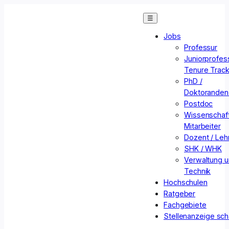
Zum
☰
Inhalt
springen
Jobs
Professur
Juniorprofess
Tenure Trac
PhD /
Doktorandens
Postdoc
Wissenschaft
Mitarbeiter
Dozent / Lehr
SHK / WHK
Verwaltung 
Technik
Hochschulen
Ratgeber
Fachgebiete
Stellenanzeige sch