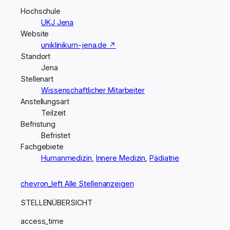
Hochschule
UKJ Jena
Website
uniklinikum-jena.de ↗
Standort
Jena
Stellenart
Wissenschaftlicher Mitarbeiter
Anstellungsart
Teilzeit
Befristung
Befristet
Fachgebiete
Humanmedizin
,
Innere Medizin
,
Pädiatrie
chevron_left
Alle Stellenanzeigen
STELLENÜBERSICHT
access_time