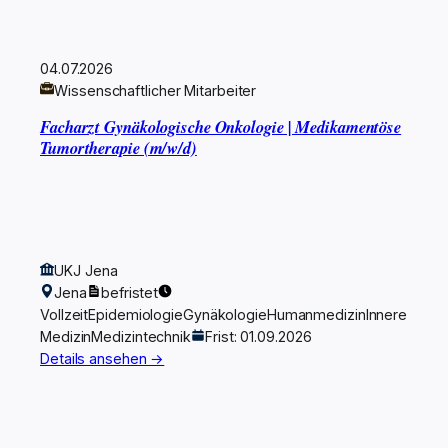
04.07.2026
Wissenschaftlicher Mitarbeiter
Facharzt Gynäkologische Onkologie | Medikamentöse
Tumortherapie (m/w/d)
UKJ Jena
Jena
befristet
Vollzeit
Epidemiologie
Gynäkologie
Humanmedizin
Innere
Medizin
Medizintechnik
Frist: 01.09.2026
Details ansehen →