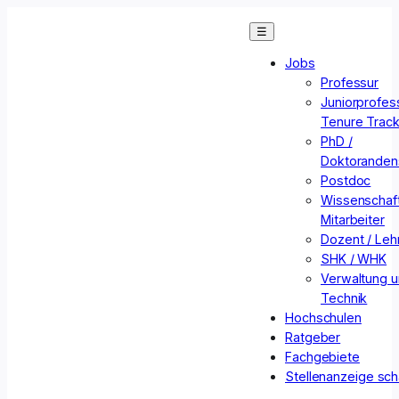
Zum
☰
Inhalt
springen
Jobs
Professur
Juniorprofess
Tenure Trac
PhD /
Doktorandens
Postdoc
Wissenschaft
Mitarbeiter
Dozent / Lehr
SHK / WHK
Verwaltung 
Technik
Hochschulen
Ratgeber
Fachgebiete
Stellenanzeige sch