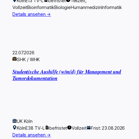
Köln
E13 TV-L
befristet
Teilzeit,
Vollzeit
Bioinformatik
Biologie
Humanmedizin
Informatik
Details ansehen →
22.07.2026
SHK / WHK
Studentische Aushilfe (w/m/d) für Management und
Tumordokumentation
UK Köln
Köln
E38 TV-L
befristet
Vollzeit
Frist: 23.08.2026
Details ansehen →