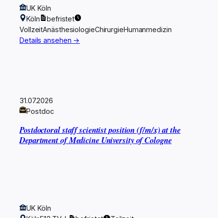
UK Köln
Köln
befristet
Vollzeit
Anästhesiologie
Chirurgie
Humanmedizin
Details ansehen →
31.07.2026
Postdoc
Postdoctoral staff scientist position (f/m/x) at the
Department of Medicine University of Cologne
UK Köln