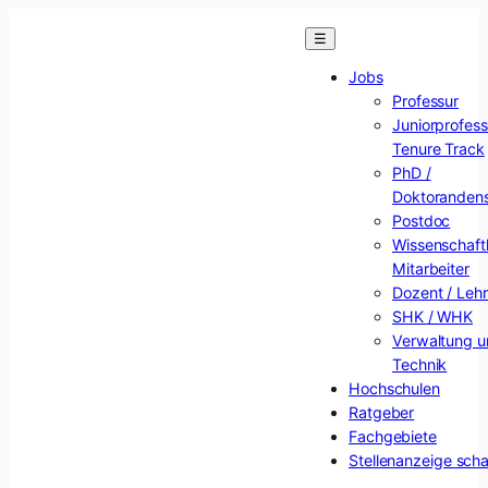
Zum
☰
Inhalt
springen
Jobs
Professur
Juniorprofess
Tenure Track
PhD /
Doktorandens
Postdoc
Wissenschaftl
Mitarbeiter
Dozent / Lehr
SHK / WHK
Verwaltung u
Technik
Hochschulen
Ratgeber
Fachgebiete
Stellenanzeige scha