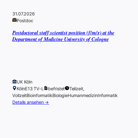
31.07.2026
Postdoc
Postdoctoral staff scientist position (f/m/x) at the
Department of Medicine University of Cologne
UK Köln
Köln
E13 TV-L
befristet
Teilzeit,
Vollzeit
Bioinformatik
Biologie
Humanmedizin
Informatik
Details ansehen →