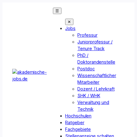
Zum
☰
Inhalt
springen
✕
Jobs
Professur
Juniorprofessur /
Tenure Track
PhD /
Doktorandenstelle
Postdoc
Wissenschaftlicher
Mitarbeiter
Dozent / Lehrkraft
SHK / WHK
Verwaltung und
Technik
Hochschulen
Ratgeber
Fachgebiete
Stellenanzeige schalten