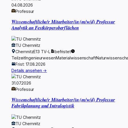
04.08.2026
Professur
Wissenschaftliche/r Mitarbeiter/in (m/w/d) Professur
Analytik an Festkörperoberflächen
TU Chemnitz
Chemnitz
E13 TV-L
befristet
Teilzeit
Ingenieurwesen
Materialwissenschaft
Naturwissenscha
Frist: 17.08.2026
Details ansehen →
31.07.2026
Professur
Wissenschaftliche/r Mitarbeiter/in (m/w/d) Professur
Fabrikplanung und Intralogistik
TU Chemnitz