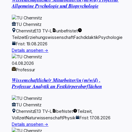
Wissenschaftliche/r Mitarbeiter/in (m/w/d) Professur
Allgemeine Psychologie und Biopsychologie
TU Chemnitz
Chemnitz
E13 TV-L
unbefristet
Teilzeit
Erziehungswissenschaft
Fachdidaktik
Psychologie
Frist: 19.08.2026
Details ansehen →
04.08.2026
Professur
Wissenschaftliche/r Mitarbeiter/in (m/w/d) ,
Professur Analytik an Festkörperoberflächen
TU Chemnitz
Chemnitz
E13 TV-L
befristet
Teilzeit,
Vollzeit
Naturwissenschaft
Physik
Frist: 17.08.2026
Details ansehen →