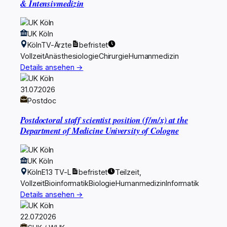
& Intensivmedizin
UK Köln
Köln
TV-Ärzte
befristet
Vollzeit
Anästhesiologie
Chirurgie
Humanmedizin
Details ansehen →
31.07.2026
Postdoc
Postdoctoral staff scientist position (f/m/x) at the
Department of Medicine University of Cologne
UK Köln
Köln
E13 TV-L
befristet
Teilzeit,
Vollzeit
Bioinformatik
Biologie
Humanmedizin
Informatik
Details ansehen →
22.07.2026