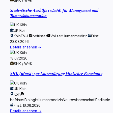
SHK / WHK
Studentische Aushilfe (w/m/d) für Management und
Tumordokumentation
UK Köln
Köln
TV-L
befristet
Vollzeit
Humanmedizin
Frist:
23.08.2026
Details ansehen →
18.07.2026
SHK / WHK
SHK (w/m/d) zur Unterstützung klinischer Forschung
UK Köln
Köln
befristet
Biologie
Humanmedizin
Neurowissenschaft
Pädiatrie
Frist: 16.08.2026
Details ansehen →