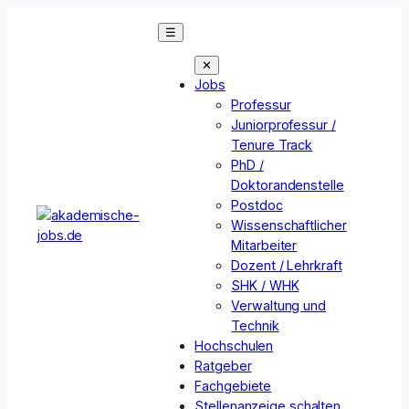
Zum
☰
Inhalt
springen
✕
Jobs
Professur
Juniorprofessur /
Tenure Track
PhD /
Doktorandenstelle
Postdoc
Wissenschaftlicher
Mitarbeiter
Dozent / Lehrkraft
SHK / WHK
Verwaltung und
Technik
Hochschulen
Ratgeber
Fachgebiete
Stellenanzeige schalten