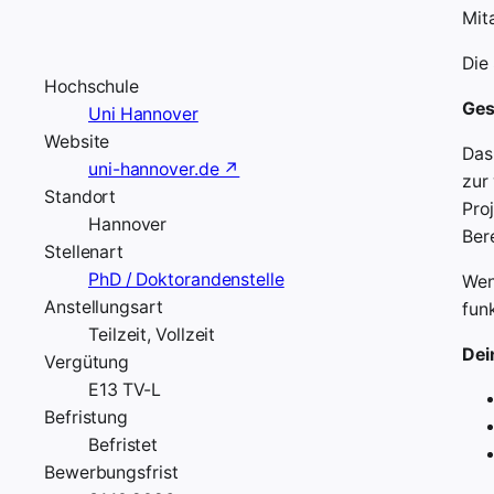
Mit
Die
Hochschule
Ges
Uni Hannover
Website
Das
uni-hannover.de ↗
zur
Standort
Pro
Hannover
Ber
Stellenart
PhD / Doktorandenstelle
Wen
Anstellungsart
funk
Teilzeit, Vollzeit
Dei
Vergütung
E13 TV-L
Befristung
Befristet
Bewerbungsfrist