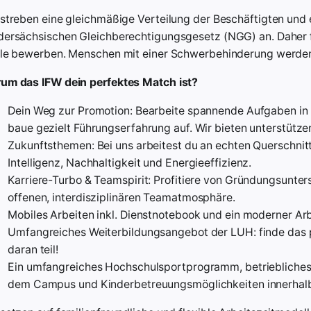
 streben eine gleichmäßige Verteilung der Beschäftigten und
dersächsischen Gleichberechtigungsgesetz (NGG) an. Daher fr
lle bewerben. Menschen mit einer Schwerbehinderung werden 
um das IFW dein perfektes Match ist?
Dein Weg zur Promotion: Bearbeite spannende Aufgaben in
baue gezielt Führungserfahrung auf. Wir bieten unterstütze
Zukunftsthemen: Bei uns arbeitest du an echten Querschnitt
Intelligenz, Nachhaltigkeit und Energieeffizienz.
Karriere-Turbo & Teamspirit: Profitiere von Gründungsunter
offenen, interdisziplinären Teamatmosphäre.
Mobiles Arbeiten inkl. Dienstnotebook und ein moderner Arb
Umfangreiches Weiterbildungsangebot der LUH: finde das
daran teil!
Ein umfangreiches Hochschulsportprogramm, betriebliche
dem Campus und Kinderbetreuungsmöglichkeiten innerhalb 