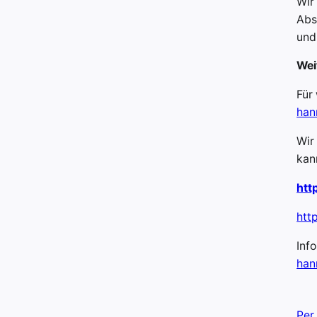
Wir
Abs
und
Wei
Für
han
Wir
kan
htt
htt
Inf
han
Per