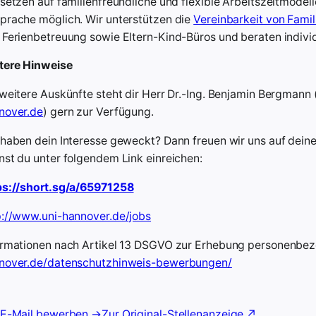
 setzen auf familienfreundliche und flexible Arbeitszeitmodell
prache möglich. Wir unterstützen die
Vereinbarkeit von Famil
 Ferienbetreuung sowie Eltern-Kind-Büros und beraten indivi
tere Hinweise
 weitere Auskünfte steht dir Herr Dr.-Ing. Benjamin Bergmann 
nover.de
) gern zur Verfügung.
 haben dein Interesse geweckt? Dann freuen wir uns auf dei
nst du unter folgendem Link einreichen:
ps://short.sg/a/65971258
p://www.uni-hannover.de/jobs
ormationen nach Artikel 13 DSGVO zur Erhebung personenbezo
nover.de/datenschutzhinweis-bewerbungen/
 E-Mail bewerben →
Zur Original-Stellenanzeige ↗