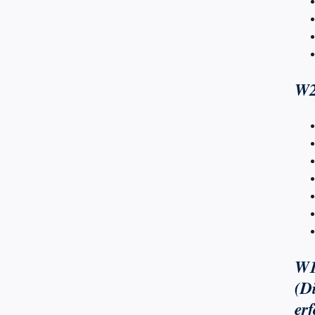
W2
W1
(D
er