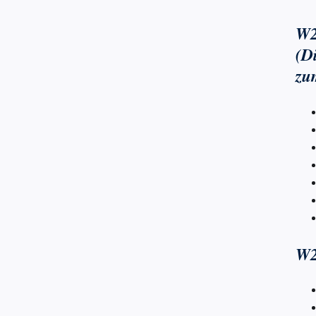
W2
(Di
zu
W2