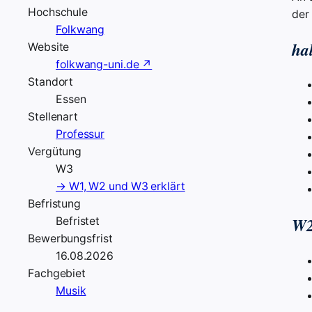
Hochschule
der
Folkwang
ha
Website
folkwang-uni.de ↗
Standort
Essen
Stellenart
Professur
Vergütung
W3
→ W1, W2 und W3 erklärt
Befristung
W2
Befristet
Bewerbungsfrist
16.08.2026
Fachgebiet
Musik