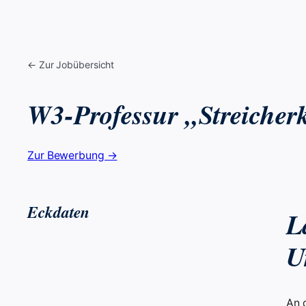
← Zur Jobübersicht
W3-Professur „Streicher
Zur Bewerbung →
Eckdaten
L
U
An 