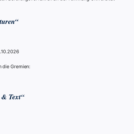
turen“
0.10.2026
 die Gremien:
e & Text“