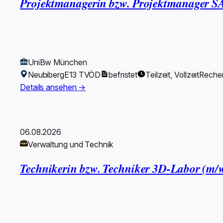
Projektmanagerin bzw. Projektmanager
UniBw München
Neubiberg
E13 TVÖD
befristet
Teilzeit, Vollzeit
Reche
Details ansehen →
06.08.2026
Verwaltung und Technik
Technikerin bzw. Techniker 3D-Labor (m