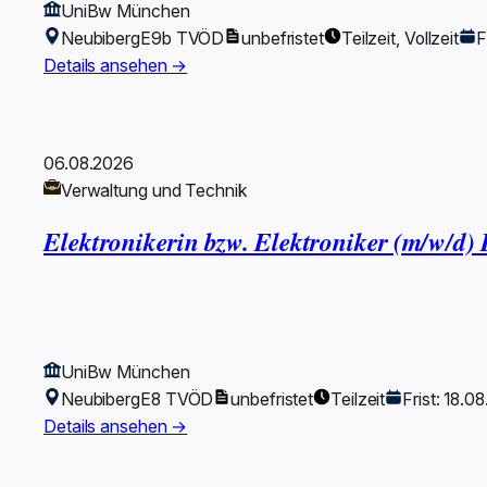
UniBw München
Neubiberg
E9b TVÖD
unbefristet
Teilzeit, Vollzeit
F
Details ansehen →
06.08.2026
Verwaltung und Technik
Elektronikerin bzw. Elektroniker (m/w/d
UniBw München
Neubiberg
E8 TVÖD
unbefristet
Teilzeit
Frist: 18.0
Details ansehen →