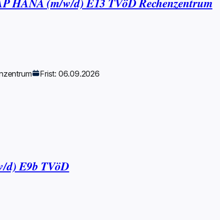
 SAP HANA (m/w/d) E13 TVöD Rechenzentrum
nzentrum
Frist: 06.09.2026
/w/d) E9b TVöD