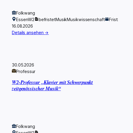
Folkwang
Essen
W2
befristet
Musik
Musikwissenschaft
Frist:
16.08.2026
Details ansehen →
30.05.2026
Professur
W2-Professur „Klavier mit Schwerpunkt
zeitgenössischer Musik“
Folkwang
Essen
W2