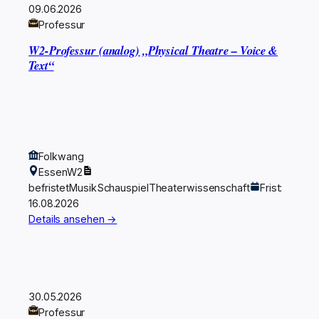
09.06.2026
Professur
W2-Professur (analog) „Physical Theatre – Voice &
Text“
Folkwang
Essen
W2
befristet
Musik
Schauspiel
Theaterwissenschaft
Frist:
16.08.2026
Details ansehen →
30.05.2026
Professur