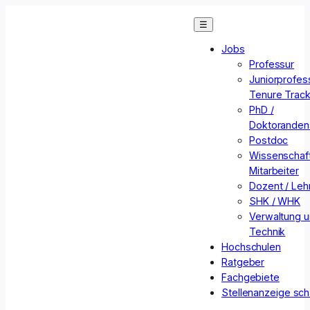
Zum
☰
Inhalt
springen
Jobs
Professur
Juniorprofess
Tenure Trac
PhD /
Doktorandens
Postdoc
Wissenschaft
Mitarbeiter
Dozent / Lehr
SHK / WHK
Verwaltung 
Technik
Hochschulen
Ratgeber
Fachgebiete
Stellenanzeige sch