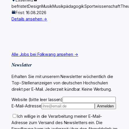
befristet
Design
Musik
Musikpädagogik
Sportwissenschaft
Thea
Frist: 16.08.2026
Details ansehen →
Alle Jobs bei Folkwang ansehen →
Newsletter
Erhalten Sie mit unserem Newsletter wöchentlich die
Top-Stellenanzeigen von deutschen Hochschulen
direkt per E-Mail. Jederzeit kündbar. Keine Werbung.
Website (bitte leer lassen)
E-Mail-Adresse
Anmelden
Ich willige in die Verarbeitung meiner E-Mail-
Adresse zum Versand des Newsletters ein. Die
Einwilligung kann ich jederzeit über den Abmeldelink im