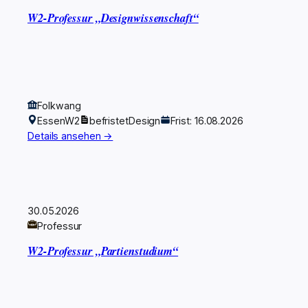
W2-Professur „Designwissenschaft“
Folkwang
Essen
W2
befristet
Design
Frist: 16.08.2026
Details ansehen →
30.05.2026
Professur
W2-Professur „Partienstudium“