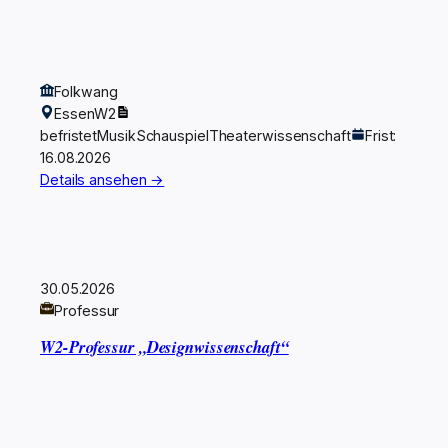
Folkwang
Essen
W2
befristet
Musik
Schauspiel
Theaterwissenschaft
Frist:
16.08.2026
Details ansehen →
30.05.2026
Professur
W2-Professur „Designwissenschaft“