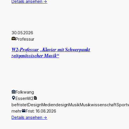
Details ansehen →
30.05.2026
Professur
W2-Professur „Klavier mit Schwerpunkt
zeitgenössischer Musik“
Folkwang
Essen
W2
befristet
Design
Mediendesign
Musik
Musikwissenschaft
Sport
mehr
Frist: 16.08.2026
Details ansehen →