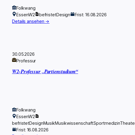
Folkwang
Essen
W2
befristet
Design
Frist: 16.08.2026
Details ansehen →
30.05.2026
Professur
W2-Professur „Partienstudium“
Folkwang
Essen
W2
befristet
Design
Musik
Musikwissenschaft
Sportmedizin
Theate
Frist: 16.08.2026