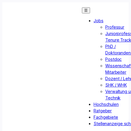
Zum
☰
Inhalt
springen
Jobs
Professur
Juniorprofess
Tenure Trac
PhD /
Doktorandens
Postdoc
Wissenschaft
Mitarbeiter
Dozent / Lehr
SHK / WHK
Verwaltung 
Technik
Hochschulen
Ratgeber
Fachgebiete
Stellenanzeige sch