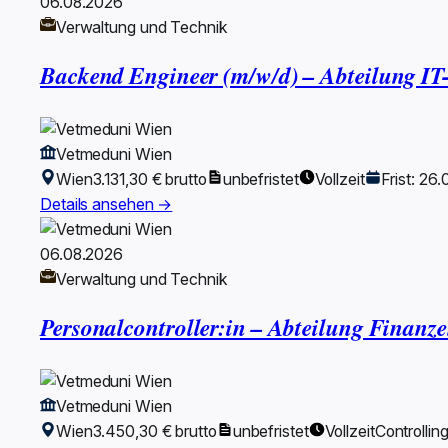
06.08.2026
Verwaltung und Technik
Backend Engineer (m/w/d) – Abteilung IT-
Vetmeduni Wien
Wien
3.131,30 € brutto
unbefristet
Vollzeit
Frist: 26
Details ansehen →
06.08.2026
Verwaltung und Technik
Personalcontroller:in – Abteilung Finan
Vetmeduni Wien
Wien
3.450,30 € brutto
unbefristet
Vollzeit
Controllin