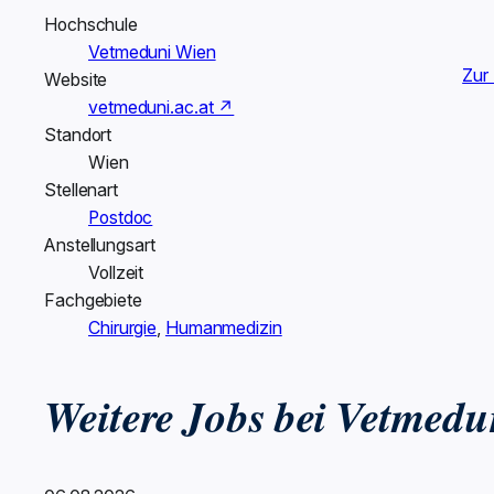
Hochschule
Vetmeduni Wien
Zur
Website
vetmeduni.ac.at ↗
Standort
Wien
Stellenart
Postdoc
Anstellungsart
Vollzeit
Fachgebiete
Chirurgie
,
Humanmedizin
Weitere Jobs bei Vetmed