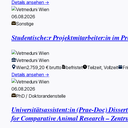
Details ansehen →
06.08.2026
Sonstige
Studentische:r Projektmitarbeiter:in im 
Vetmeduni Wien
Wien
2.759,20 € brutto
befristet
Teilzeit, Vollzeit
Fr
Details ansehen →
06.08.2026
PhD / Doktorandenstelle
Universitätsassistent:in (Prae-Doc) Diss
for Comparative Animal Research – Zentr