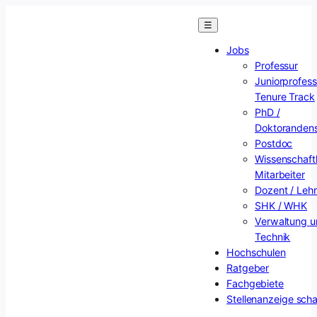
Zum
☰
Inhalt
springen
Jobs
Professur
Juniorprofess
Tenure Track
PhD /
Doktorandens
Postdoc
Wissenschaftl
Mitarbeiter
Dozent / Lehr
SHK / WHK
Verwaltung u
Technik
Hochschulen
Ratgeber
Fachgebiete
Stellenanzeige scha