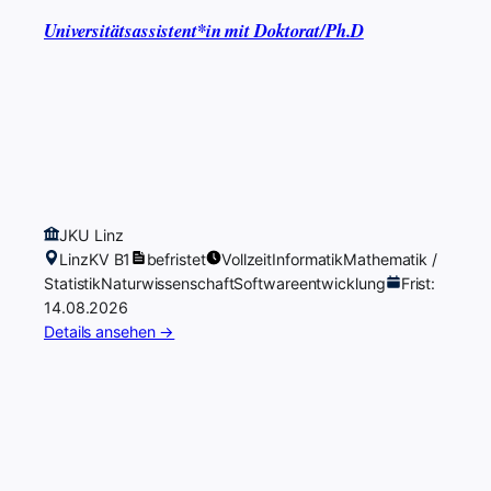
Universitätsassistent*in mit Doktorat/Ph.D
JKU Linz
Linz
KV B1
befristet
Vollzeit
Informatik
Mathematik /
Statistik
Naturwissenschaft
Softwareentwicklung
Frist:
14.08.2026
Details ansehen →