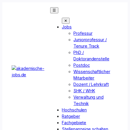
Zum
☰
Inhalt
springen
✕
Jobs
Professur
Juniorprofessur /
Tenure Track
PhD /
Doktorandenstelle
Postdoc
Wissenschaftlicher
Mitarbeiter
Dozent / Lehrkraft
SHK / WHK
Verwaltung und
Technik
Hochschulen
Ratgeber
Fachgebiete
Stellenanzeige schalten