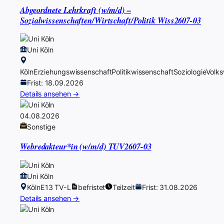
Abgeordnete Lehrkraft (w/m/d) –
Sozialwissenschaften/Wirtschaft/Politik Wiss2607-03
Uni Köln
Köln
Erziehungswissenschaft
Politikwissenschaft
Soziologie
Volks
Frist: 18.09.2026
Details ansehen →
04.08.2026
Sonstige
Webredakteur*in (w/m/d) TUV2607-03
Uni Köln
Köln
E13 TV-L
befristet
Teilzeit
Frist: 31.08.2026
Details ansehen →