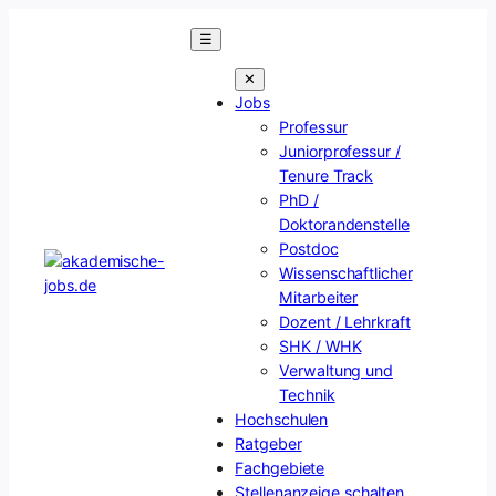
Zum
☰
Inhalt
springen
✕
Jobs
Professur
Juniorprofessur /
Tenure Track
PhD /
Doktorandenstelle
Postdoc
Wissenschaftlicher
Mitarbeiter
Dozent / Lehrkraft
SHK / WHK
Verwaltung und
Technik
Hochschulen
Ratgeber
Fachgebiete
Stellenanzeige schalten