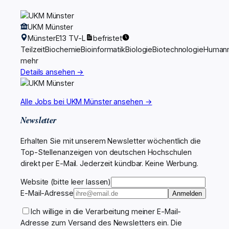
UKM Münster
Münster
E13 TV-L
befristet
Teilzeit
Biochemie
Bioinformatik
Biologie
Biotechnologie
Humanm
mehr
Details ansehen →
Alle Jobs bei UKM Münster ansehen →
Newsletter
Erhalten Sie mit unserem Newsletter wöchentlich die
Top-Stellenanzeigen von deutschen Hochschulen
direkt per E-Mail. Jederzeit kündbar. Keine Werbung.
Website (bitte leer lassen)
E-Mail-Adresse
Anmelden
Ich willige in die Verarbeitung meiner E-Mail-
Adresse zum Versand des Newsletters ein. Die