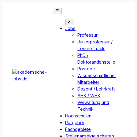
Zum
☰
Inhalt
springen
✕
Jobs
Professur
Juniorprofessur /
Tenure Track
PhD /
Doktorandenstelle
Postdoc
Wissenschaftlicher
Mitarbeiter
Dozent / Lehrkraft
SHK / WHK
Verwaltung und
Technik
Hochschulen
Ratgeber
Fachgebiete
Stellenanzeige schalten