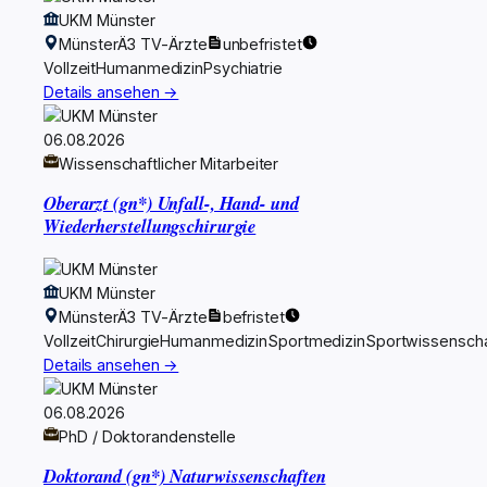
UKM Münster
Münster
Ä3 TV-Ärzte
unbefristet
Vollzeit
Humanmedizin
Psychiatrie
Details ansehen →
06.08.2026
Wissenschaftlicher Mitarbeiter
Oberarzt (gn*) Unfall-, Hand- und
Wiederherstellungschirurgie
UKM Münster
Münster
Ä3 TV-Ärzte
befristet
Vollzeit
Chirurgie
Humanmedizin
Sportmedizin
Sportwissenscha
Details ansehen →
06.08.2026
PhD / Doktorandenstelle
Doktorand (gn*) Naturwissenschaften