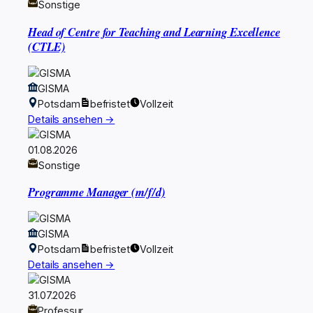
Sonstige
Head of Centre for Teaching and Learning Excellence
(CTLE)
GISMA
Potsdam
befristet
Vollzeit
Details ansehen →
01.08.2026
Sonstige
Programme Manager (m/f/d)
GISMA
Potsdam
befristet
Vollzeit
Details ansehen →
31.07.2026
Professur