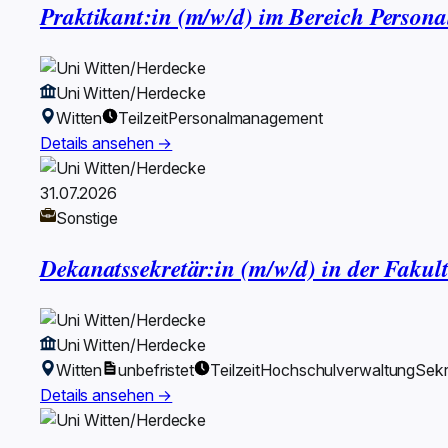
Praktikant:in (m/w/d) im Bereich Perso
Uni Witten/Herdecke
Witten
Teilzeit
Personalmanagement
Details ansehen →
31.07.2026
Sonstige
Dekanatssekretär:in (m/w/d) in der Fakult
Uni Witten/Herdecke
Witten
unbefristet
Teilzeit
Hochschulverwaltung
Sekr
Details ansehen →