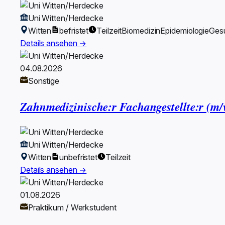
Uni Witten/Herdecke
Witten
befristet
Teilzeit
Biomedizin
Epidemiologie
Gesu
Details ansehen →
04.08.2026
Sonstige
Zahnmedizinische:r Fachangestellte:r (m/
Uni Witten/Herdecke
Witten
unbefristet
Teilzeit
Details ansehen →
01.08.2026
Praktikum / Werkstudent