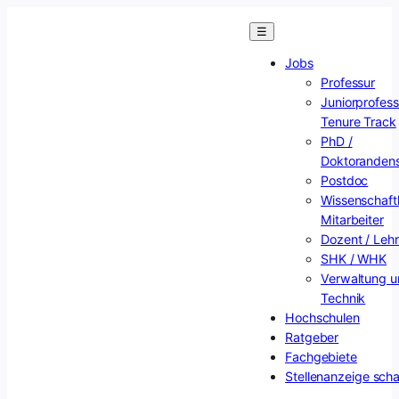
Zum
☰
Inhalt
springen
Jobs
Professur
Juniorprofess
Tenure Track
PhD /
Doktorandens
Postdoc
Wissenschaftl
Mitarbeiter
Dozent / Lehr
SHK / WHK
Verwaltung u
Technik
Hochschulen
Ratgeber
Fachgebiete
Stellenanzeige scha