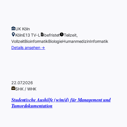
UK Köln
Köln
E13 TV-L
befristet
Teilzeit,
Vollzeit
Bioinformatik
Biologie
Humanmedizin
Informatik
Details ansehen →
22.07.2026
SHK / WHK
Studentische Aushilfe (w/m/d) für Management und
Tumordokumentation