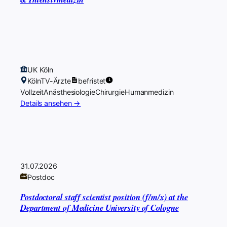
UK Köln
Köln
TV-Ärzte
befristet
Vollzeit
Anästhesiologie
Chirurgie
Humanmedizin
Details ansehen →
31.07.2026
Postdoc
Postdoctoral staff scientist position (f/m/x) at the
Department of Medicine University of Cologne