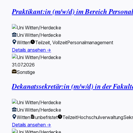
Praktikant:in (m/w/d) im Bereich Person
Uni Witten/Herdecke
Witten
Teilzeit, Vollzeit
Personalmanagement
Details ansehen →
31.07.2026
Sonstige
Dekanatssekretär:in (m/w/d) in der Fakult
Uni Witten/Herdecke
Witten
unbefristet
Teilzeit
Hochschulverwaltung
Sekr
Details ansehen →