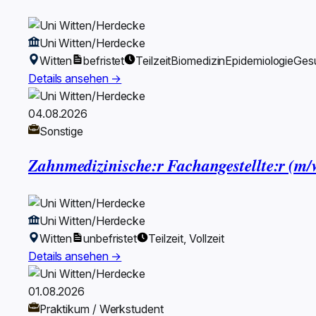
Uni Witten/Herdecke
Witten
befristet
Teilzeit
Biomedizin
Epidemiologie
Gesu
Details ansehen →
04.08.2026
Sonstige
Zahnmedizinische:r Fachangestellte:r (m/
Uni Witten/Herdecke
Witten
unbefristet
Teilzeit, Vollzeit
Details ansehen →
01.08.2026
Praktikum / Werkstudent