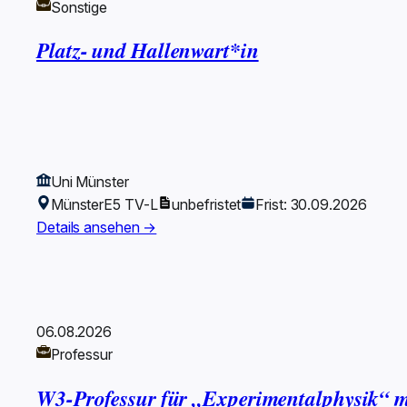
Sonstige
Platz- und Hallenwart*in
Uni Münster
Münster
E5 TV-L
unbefristet
Frist: 30.09.2026
Details ansehen →
06.08.2026
Professur
W3-Professur für „Experimentalphysik“ 