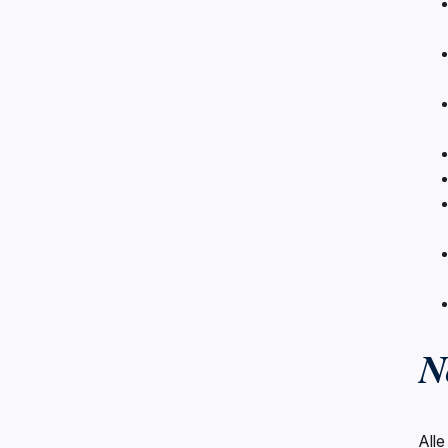
N
All