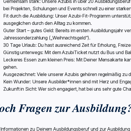
Gemeinsam stark: Unsere Azubis in über 20 Ausbildungsberu
bei Projekten, Schulungen und Events schnell zu einer star
Fit durch die Ausbildung: Unser Azubi-Fit-Programm unterstü
ausgeglichen durch den Alltag zu kommen.
Guter Start – gutes Geld: Bereits im ersten Ausbildungsjahr ver
Jahressonderzahlung („Weihnachtsgeld“).
30 Tage Urlaub: Du hast ausreichend Zeit für Erholung, Freizeit
Günstig unterwegs: Mit dem AzubiTicket nutzt du Bus und Bahn
Leckeres Essen zum kleinen Preis: Mit Deiner Mensakarte ka
gehen.
Ausgezeichnet: Viele unserer Azubis gehören regelmäßig zu
Kein Wunder: Unsere Ausbilder*innen sind mit Herz und Enga
Zukunft in Sicht: Wer sich engagiert, hat bei uns sehr gute
och Fragen zur Ausbildung
e Informationen zu Deinem Ausbildungsberuf und zur Ausbildung 