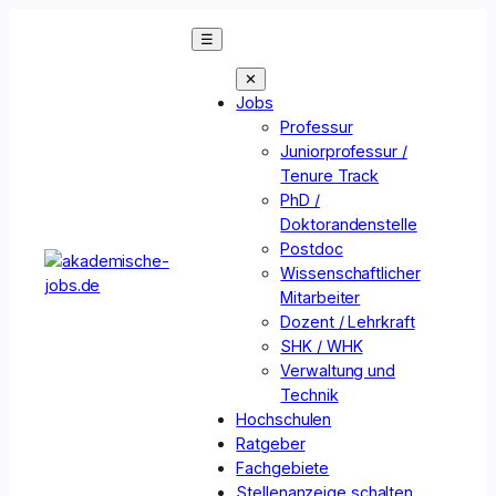
Zum
☰
Inhalt
springen
✕
Jobs
Professur
Juniorprofessur /
Tenure Track
PhD /
Doktorandenstelle
Postdoc
Wissenschaftlicher
Mitarbeiter
Dozent / Lehrkraft
SHK / WHK
Verwaltung und
Technik
Hochschulen
Ratgeber
Fachgebiete
Stellenanzeige schalten