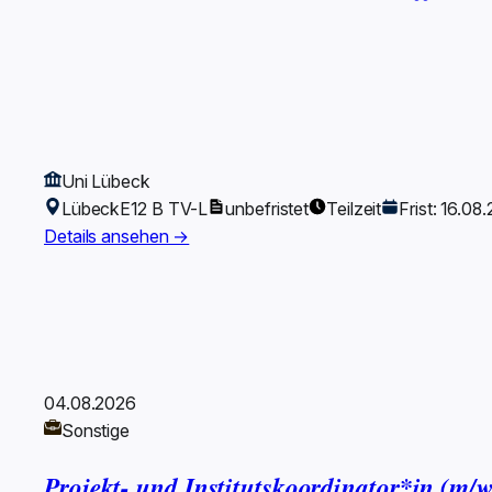
Uni Lübeck
Lübeck
E12 B TV-L
unbefristet
Teilzeit
Frist: 16.08
Details ansehen →
04.08.2026
Sonstige
Projekt- und Institutskoordinator*in (m/w