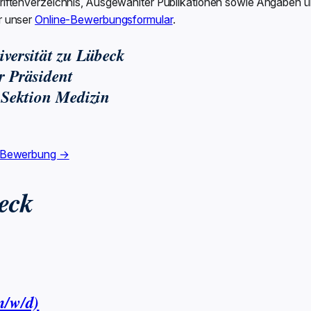
riftenverzeichnis, Ausgewählter Publikationen sowie Angaben ü
r unser
Online-Bewerbungsformular
.
iversität zu Lübeck
r Präsident
ektion Medizin
 Bewerbung →
eck
m/w/d)