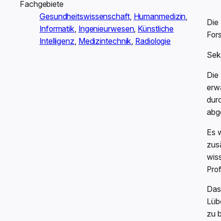
Fachgebiete
Gesundheitswissenschaft
,
Humanmedizin
,
Die
Informatik
,
Ingenieurwesen
,
Künstliche
For
Intelligenz
,
Medizintechnik
,
Radiologie
Sek
Die 
erwa
durc
abg
Es 
zusä
wis
Prof
Das 
Lüb
zu 