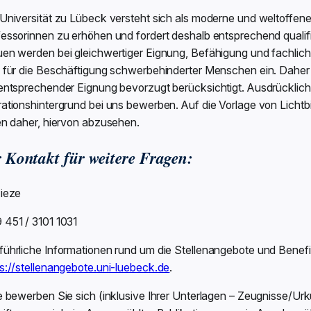
Universität zu Lübeck versteht sich als moderne und weltoffene A
fessorinnen zu erhöhen und fordert deshalb entsprechend qualif
en werden bei gleichwertiger Eignung, Befähigung und fachlicher
h für die Beschäftigung schwerbehinderter Menschen ein. Dah
 entsprechender Eignung bevorzugt berücksichtigt. Ausdrücklic
rationshintergrund bei uns bewerben. Auf die Vorlage von Licht
en daher, hiervon abzusehen.
r Kontakt für weitere Fragen:
Tieze
 451 / 3101 1031
ührliche Informationen rund um die Stellenangebote und Benefit
s://stellenangebote.uni-luebeck.de
.
te bewerben Sie sich (inklusive Ihrer Unterlagen – Zeugnisse/