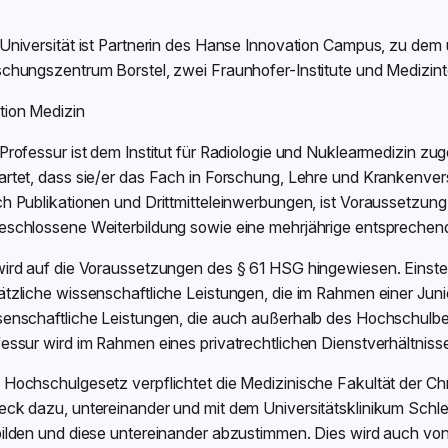
 Universität ist Partnerin des Hanse Innovation Campus, zu de
schungszentrum Borstel, zwei Fraunhofer-Institute und Medizi
tion Medizin
Professur ist dem Institut für Radiologie und Nuklearmedizin zu
rtet, dass sie/er das Fach in Forschung, Lehre und Krankenverso
h Publikationen und Drittmitteleinwerbungen, ist Voraussetzung
eschlossene Weiterbildung sowie eine mehrjährige entsprechende
wird auf die Voraussetzungen des § 61 HSG hingewiesen. Einst
tzliche wissenschaftliche Leistungen, die im Rahmen einer Junio
senschaftliche Leistungen, die auch außerhalb des Hochschulb
essur wird im Rahmen eines privatrechtlichen Dienstverhältniss
Hochschulgesetz verpflichtet die Medizinische Fakultät der Chri
eck dazu, untereinander und mit dem Universitätsklinikum Sc
bilden und diese untereinander abzustimmen. Dies wird auch von