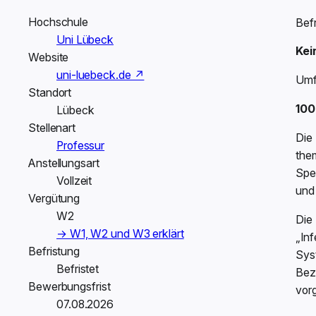
Hochschule
Befr
Uni Lübeck
Kei
Website
uni-luebeck.de ↗
Umf
Standort
100
Lübeck
Stellenart
Die 
Professur
the
Anstellungsart
Spe
Vollzeit
und
Vergütung
W2
Die 
→ W1, W2 und W3 erklärt
„In
Befristung
Sys
Befristet
Bez
Bewerbungsfrist
vor
07.08.2026