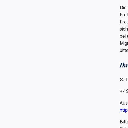
Die 
Pro
Frau
sic
bei
Mig
bitt
Ih
S. 
+49
Ausf
http
Bit