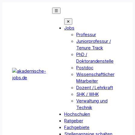
Zum
☰
Inhalt
springen
✕
Jobs
Professur
Juniorprofessur /
Tenure Track
PhD /
Doktorandenstelle
Postdoc
Wissenschaftlicher
Mitarbeiter
Dozent / Lehrkraft
SHK / WHK
Verwaltung und
Technik
Hochschulen
Ratgeber
Fachgebiete
Stellenanzeige schalten