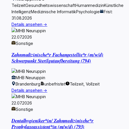
Teilzeit
Gesundheitswissenschaft
Humanmedizin
Künstliche
Intelligenz
Medizinische Informatik
Psychologie
Frist:
31.08.2026
Details ansehen →
22.07.2026
Sonstige
Zahnmedizinische*r Fachangestellte*r (m/w/d)
Schwerpunkt Sterilgutaufbereitung (794)
MHB Neuruppin
Brandenburg
unbefristet
Teilzeit, Vollzeit
Details ansehen →
22.07.2026
Sonstige
Dentalhygieniker*in/ Zahnmedizinische*r
Prophylaxeassistent*in (m/w/d) (793)