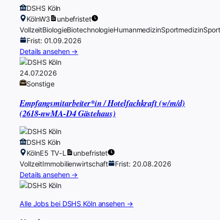
DSHS Köln
Köln
W3
unbefristet
Vollzeit
Biologie
Biotechnologie
Humanmedizin
Sportmedizin
Spor
Frist: 01.09.2026
Details ansehen →
24.07.2026
Sonstige
Empfangsmitarbeiter*in / Hotelfachkraft (w/m/d)
(2618-nwMA-D4 Gästehaus)
DSHS Köln
Köln
E5 TV-L
unbefristet
Vollzeit
Immobilienwirtschaft
Frist: 20.08.2026
Details ansehen →
Alle Jobs bei DSHS Köln ansehen →