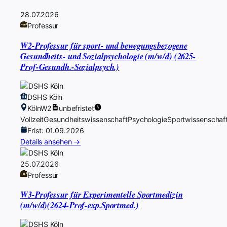
28.07.2026
Professur
W2-Professur für sport- und bewegungsbezogene
Gesundheits- und Sozialpsychologie (m/w/d) (2625-
Prof-Gesundh.-Sozialpsych.)
DSHS Köln
Köln
W2
unbefristet
Vollzeit
Gesundheitswissenschaft
Psychologie
Sportwissenschaf
Frist: 01.09.2026
Details ansehen →
25.07.2026
Professur
W3-Professur für Experimentelle Sportmedizin
(m/w/d)(2624-Prof-exp.Sportmed.)