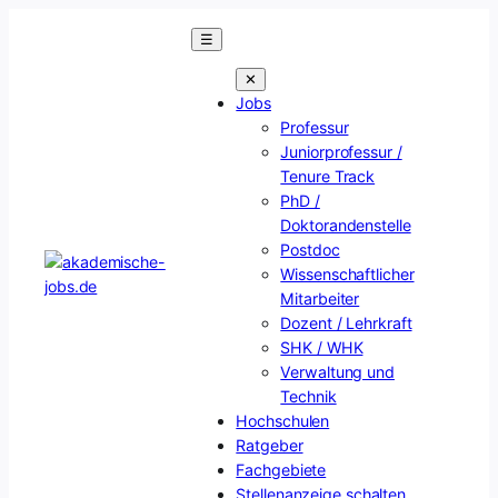
Zum
☰
Inhalt
springen
✕
Jobs
Professur
Juniorprofessur /
Tenure Track
PhD /
Doktorandenstelle
Postdoc
Wissenschaftlicher
Mitarbeiter
Dozent / Lehrkraft
SHK / WHK
Verwaltung und
Technik
Hochschulen
Ratgeber
Fachgebiete
Stellenanzeige schalten